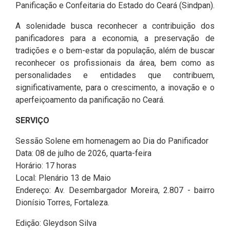
Panificação e Confeitaria do Estado do Ceará (Sindpan).
2ª Companhia de Polícia de
Guarda (2ª CPG)
A solenidade busca reconhecer a contribuição dos
panificadores para a economia, a preservação de
Departamento de
tradições e o bem-estar da população, além de buscar
Documentação e Informação
reconhecer os profissionais da área, bem como as
personalidades e entidades que contribuem,
significativamente, para o crescimento, a inovação e o
aperfeiçoamento da panificação no Ceará.
SERVIÇO
Sessão Solene em homenagem ao Dia do Panificador
Data: 08 de julho de 2026, quarta-feira
Horário: 17 horas
Local: Plenário 13 de Maio
Endereço: Av. Desembargador Moreira, 2.807 - bairro
Dionísio Torres, Fortaleza.
Edição: Gleydson Silva