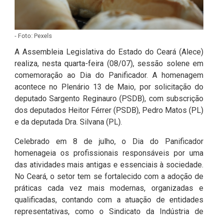
Pesquisas Sobre o
Climáticas e Desenvolvimento
Procuradoria Geral
Desenvolvimento do Ceará -
do Semiárido
Inesp
- Foto: Pexels
Tecnologia da Informação
Orçamento, Finanças e
A Assembleia Legislativa do Estado do Ceará (Alece)
Malce - Memorial da Alece
Tributação
realiza, nesta quarta-feira (08/07), sessão solene em
Assessoria Jurídica e Relações
Deputado Pontes Neto
comemoração ao Dia do Panificador. A homenagem
Institucionais
Previdência Social e Saúde
acontece no Plenário 13 de Maio, por solicitação do
Procon Alece
deputado Sargento Reginauro (PSDB), com subscrição
Secretaria Executiva da Mesa
Proteção Social e Combate à
dos deputados Heitor Férrer (PSDB), Pedro Matos (PL)
Diretora
Procuradoria Especial da Mulher
Fome
e da deputada Dra. Silvana (PL).
Coordenadoria de Eventos e
Sala do Empreendedor
Trabalho, Administração e
Celebrado em 8 de julho, o Dia do Panificador
Cerimonial
Serviço Publico
homenageia os profissionais responsáveis por uma
das atividades mais antigas e essenciais à sociedade.
Comitê de Imprensa
Turismo e Serviços
No Ceará, o setor tem se fortalecido com a adoção de
práticas cada vez mais modernas, organizadas e
1ª Companhia do Batalhão de
Viação, Transporte e Des.
qualificadas, contando com a atuação de entidades
Prevenção Institucional
Urbano
representativas, como o Sindicato da Indústria de