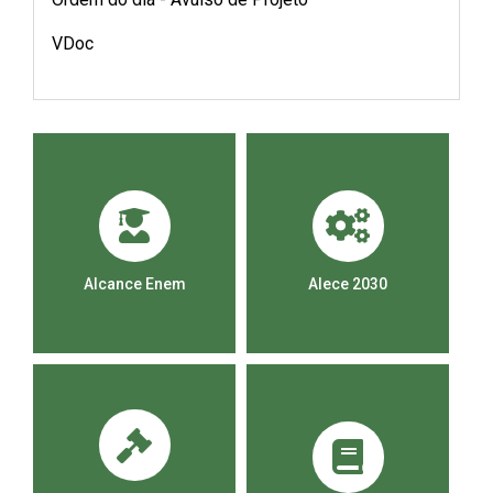
VDoc
Alcance Enem
Alece 2030
Ca