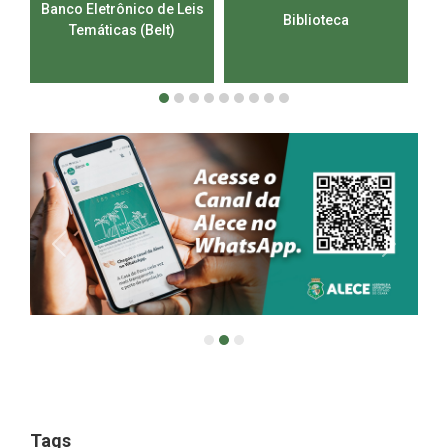
Banco Eletrônico de Leis
Ca
Biblioteca
Temáticas (Belt)
1
2
3
4
5
6
7
8
9
Tags