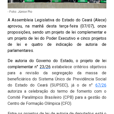
Pesquisas Sobre o
Climáticas e Desenvolvimento
Procuradoria Geral
Desenvolvimento do Ceará -
do Semiárido
- Foto: Júnior Pio
Inesp
A Assembleia Legislativa do Estado do Ceará (Alece)
Tecnologia da Informação
Orçamento, Finanças e
aprovou, na manhã desta terça-feira (07/07), onze
Malce - Memorial da Alece
Tributação
proposições, sendo um projeto de lei complementar e
Assessoria Jurídica e Relações
Deputado Pontes Neto
um projeto de lei do Poder Executivo e cinco projetos
Institucionais
Previdência Social e Saúde
de lei e quatro de indicação de autoria de
Procon Alece
parlamentares.
Secretaria Executiva da Mesa
Proteção Social e Combate à
Diretora
Procuradoria Especial da Mulher
Fome
De autoria do Governo do Estado, o projeto de lei
complementar n°
23/26
estabelece critérios objetivos
Coordenadoria de Eventos e
Sala do Empreendedor
Trabalho, Administração e
para a revisão da segregação da massa de
Cerimonial
Serviço Publico
beneficiários do Sistema Único de Previdência Social
do Estado do Ceará (SUPSEC), já o de n°
67/26
Comitê de Imprensa
Turismo e Serviços
autoriza a celebração do termo de fomento com o
Comitê Paralímpico Brasileiro (CPB) para a gestão do
1ª Companhia do Batalhão de
Viação, Transporte e Des.
Centro de Formação Olímpica (CFO).
Prevenção Institucional
Urbano
Entre os projetos de lei de autoria de deputados está o