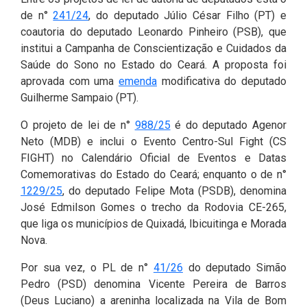
2ª Companhia de Polícia de
de n°
241/24
, do deputado Júlio César Filho (PT) e
Guarda (2ª CPG)
coautoria do deputado Leonardo Pinheiro (PSB), que
institui a Campanha de Conscientização e Cuidados da
Departamento de
Saúde do Sono no Estado do Ceará. A proposta foi
Documentação e Informação
aprovada com uma
emenda
modificativa do deputado
Guilherme Sampaio (PT).
O projeto de lei de n°
988/25
é do deputado Agenor
Neto (MDB) e inclui o Evento Centro-Sul Fight (CS
FIGHT) no Calendário Oficial de Eventos e Datas
Comemorativas do Estado do Ceará; enquanto o de n°
1229/25
, do deputado Felipe Mota (PSDB), denomina
José Edmilson Gomes o trecho da Rodovia CE-265,
que liga os municípios de Quixadá, Ibicuitinga e Morada
Nova.
Por sua vez, o PL de n°
41/26
do deputado Simão
Pedro (PSD) denomina Vicente Pereira de Barros
(Deus Luciano) a areninha localizada na Vila de Bom