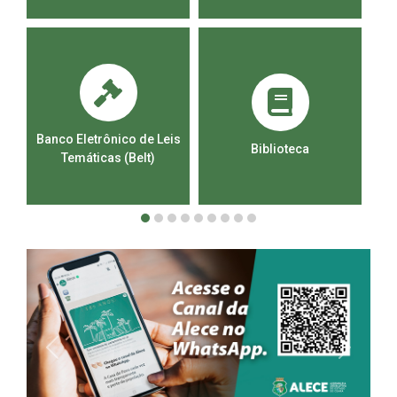
Banco Eletrônico de Leis
Ca
Biblioteca
Temáticas (Belt)
1
2
3
4
5
6
7
8
9